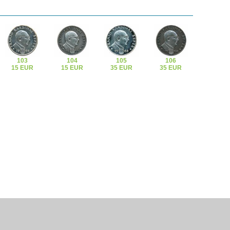
103
104
105
106
15 EUR
15 EUR
35 EUR
35 EUR