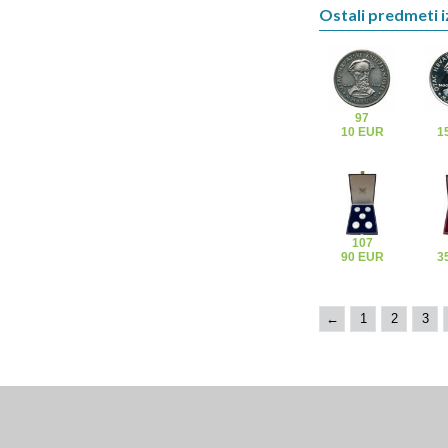
Ostali predmeti i
97
10 EUR
1
107
90 EUR
3
←
1
2
3