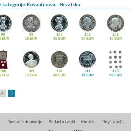
z kategorije: Kovani novac - Hrvatska
98
99
100
101
102
5 EUR
15 EUR
35 EUR
10 EUR
10 EUR
108
109
110
111
123
5 EUR
12 EUR
40 EUR
30 EUR
95 EUR
4
5
Pomoć i informacije
Podaci o tvrtki
Kontakt
Registracija