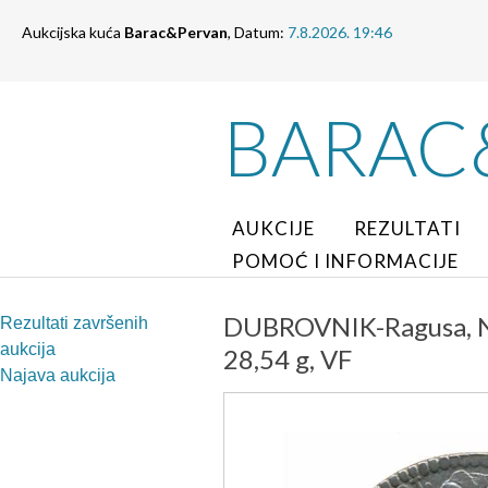
Aukcijska kuća
Barac&Pervan
, Datum:
7.8.2026. 19:46
BARAC
AUKCIJE
REZULTATI
POMOĆ I INFORMACIJE
DUBROVNIK-Ragusa, NO
Rezultati završenih
aukcija
28,54 g, VF
Najava aukcija