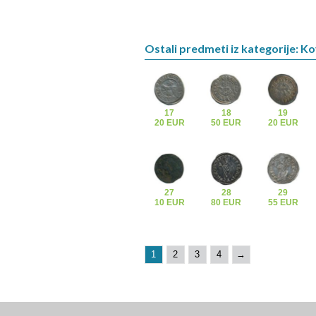
Ostali predmeti iz kategorije: K
17
18
19
20 EUR
50 EUR
20 EUR
27
28
29
10 EUR
80 EUR
55 EUR
1
2
3
4
→