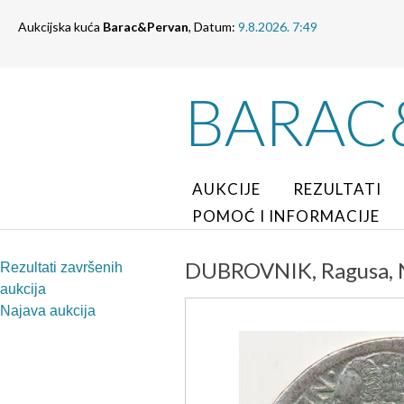
Aukcijska kuća
Barac&Pervan
, Datum:
9.8.2026. 7:49
BARAC
AUKCIJE
REZULTATI
POMOĆ I INFORMACIJE
DUBROVNIK, Ragusa, No
Rezultati završenih
aukcija
Najava aukcija