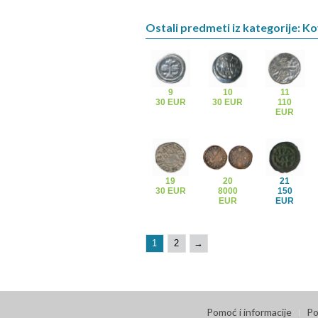
Ostali predmeti iz kategorije: K
9
10
11
30 EUR
30 EUR
110
EUR
19
20
21
30 EUR
8000
150
EUR
EUR
1
2
→
Pomoć i informacije
Po