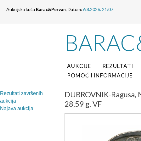
Aukcijska kuća
Barac&Pervan
, Datum:
6.8.2026. 21:07
BARAC
AUKCIJE
REZULTATI
POMOĆ I INFORMACIJE
DUBROVNIK-Ragusa, NO
Rezultati završenih
aukcija
28,59 g, VF
Najava aukcija