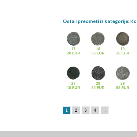
Ostali predmeti iz kategorije: K
17
18
19
20 EUR
50 EUR
20 EUR
27
28
29
10 EUR
80 EUR
55 EUR
1
2
3
4
→