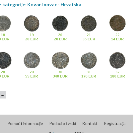
z kategorije: Kovani novac - Hrvatska
18
19
20
21
22
0 EUR
20 EUR
20 EUR
35 EUR
14 EUR
28
29
30
31
32
0 EUR
55 EUR
340 EUR
170 EUR
180 EUR
→
Pomoć i informacije
Podaci o tvrtki
Kontakt
Registracija