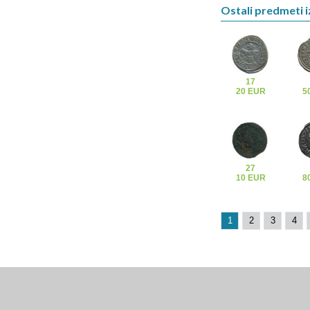
Ostali predmeti i
17
20 EUR
5
27
10 EUR
8
1
2
3
4