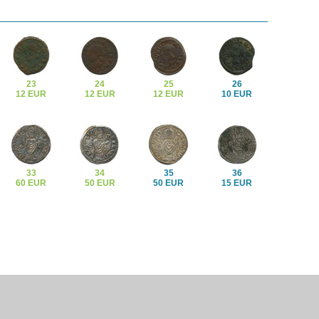
23
24
25
26
12 EUR
12 EUR
12 EUR
10 EUR
33
34
35
36
60 EUR
50 EUR
50 EUR
15 EUR