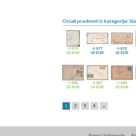
Ostali predmeti iz kategorije: Sl
✉
676
✉
677
✉
678
55 EUR
40 EUR
16 EUR
✉
686
✉
687
✉
688
25 EUR
14 EUR
25 EUR
1
2
3
4
→
Pomoć i informacije
Po