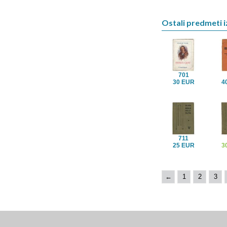
Ostali predmeti iz
701
30 EUR
4
711
25 EUR
3
←
1
2
3