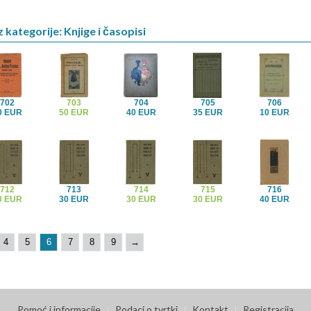
 kategorije: Knjige i časopisi
702
703
704
705
706
0 EUR
50 EUR
40 EUR
35 EUR
10 EUR
712
713
714
715
716
0 EUR
30 EUR
30 EUR
30 EUR
40 EUR
4
5
6
7
8
9
→
Pomoć i informacije
Podaci o tvrtki
Kontakt
Registracija