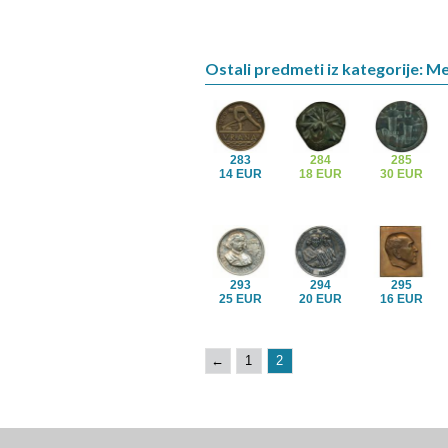
Ostali predmeti iz kategorije: M
283
284
285
14 EUR
18 EUR
30 EUR
293
294
295
25 EUR
20 EUR
16 EUR
←
1
2