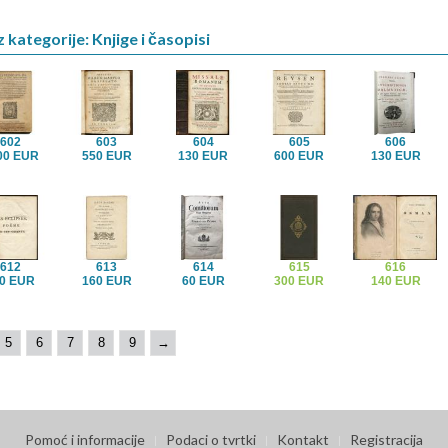
 kategorije: Knjige i časopisi
602
603
604
605
606
00 EUR
550 EUR
130 EUR
600 EUR
130 EUR
612
613
614
615
616
0 EUR
160 EUR
60 EUR
300 EUR
140 EUR
5
6
7
8
9
→
Pomoć i informacije
Podaci o tvrtki
Kontakt
Registracija