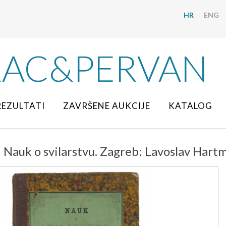
HR
ENG
RAC&PERVAN
REZULTATI
ZAVRŠENE AUKCIJE
KATALOG
: Nauk o svilarstvu. Zagreb: Lavoslav Hart