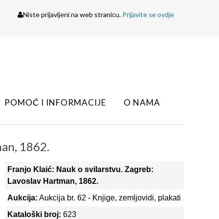
Niste prijavljeni na web stranicu.
Prijavite se ovdje
POMOĆ I INFORMACIJE
O NAMA
man, 1862.
Franjo Klaić: Nauk o svilarstvu. Zagreb:
Lavoslav Hartman, 1862.
Aukcija:
Aukcija br. 62 - Knjige, zemljovidi, plakati
Kataloški broj:
623