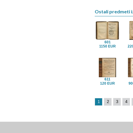
Ostali predmeti iz
601
1150 EUR
22
611
120 EUR
90
1
2
3
4