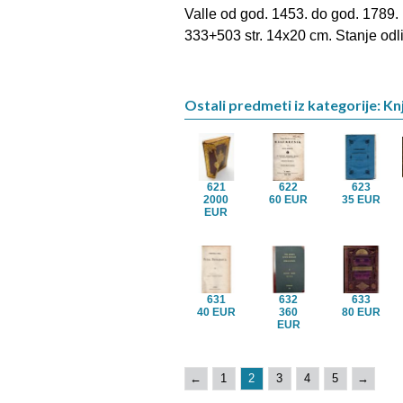
Valle od god. 1453. do god. 1789.
333+503 str. 14x20 cm. Stanje odl
Ostali predmeti iz kategorije: Kn
621
622
623
2000
60 EUR
35 EUR
EUR
631
632
633
40 EUR
360
80 EUR
EUR
←
1
2
3
4
5
→