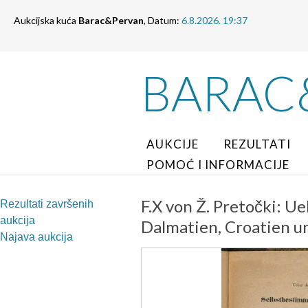
Aukcijska kuća
Barac&Pervan
, Datum:
6.8.2026. 19:37
BARAC
AUKCIJE
REZULTATI
POMOĆ I INFORMACIJE
F.X von Ž. Pretočki: 
Rezultati završenih
aukcija
Dalmatien, Croatien un
Najava aukcija