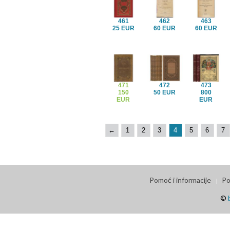
461
462
463
25 EUR
60 EUR
60 EUR
471
472
473
150
50 EUR
800
EUR
EUR
←
1
2
3
4
5
6
7
Pomoć i informacije
Po
©