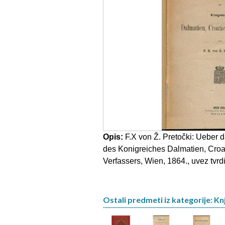
Opis:
F.X von Ž. Pretočki: Ueber 
des Konigreiches Dalmatien, Croa
Verfassers, Wien, 1864., uvez tvrdi
Ostali predmeti iz kategorije: Knj