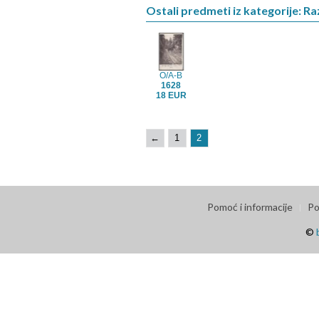
Ostali predmeti iz kategorije: R
O/A-B
1628
18 EUR
←
1
2
Pomoć i informacije
Po
©