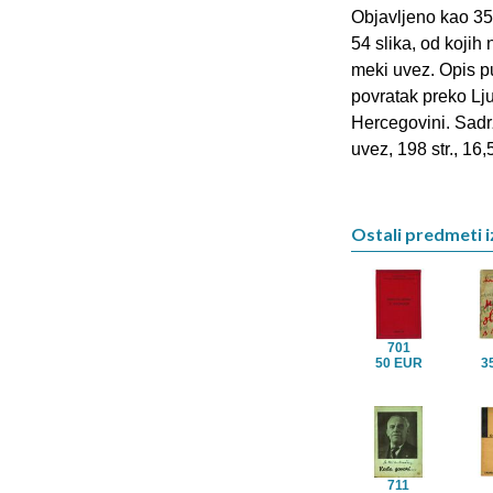
Objavljeno kao 35. 
54 slika, od kojih 
meki uvez. Opis p
povratak preko Ljub
Hercegovini. Sadrž
uvez, 198 str., 16
Ostali predmeti i
701
50 EUR
3
711