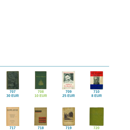
707
708
709
710
30 EUR
10 EUR
25 EUR
8 EUR
717
718
719
720