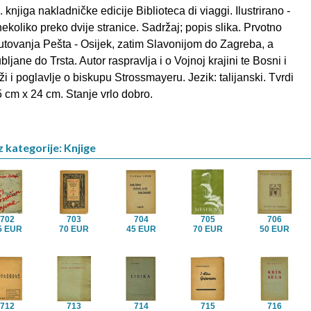
knjiga nakladničke edicije Biblioteca di viaggi. Ilustrirano -
nekoliko preko dvije stranice. Sadržaj; popis slika. Prvotno
utovanja Pešta - Osijek, zatim Slavonijom do Zagreba, a
ljane do Trsta. Autor raspravlja i o Vojnoj krajini te Bosni i
i i poglavlje o biskupu Strossmayeru. Jezik: talijanski. Tvrdi
,5 cm x 24 cm. Stanje vrlo dobro.
z kategorije: Knjige
702
703
704
705
706
5 EUR
70 EUR
45 EUR
70 EUR
50 EUR
712
713
714
715
716