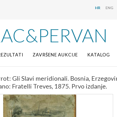
HR
ENG
RAC&PERVAN
REZULTATI
ZAVRŠENE AUKCIJE
KATALOG
ot: Gli Slavi meridionali. Bosnia, Erzegovin
lano: Fratelli Treves, 1875. Prvo izdanje.