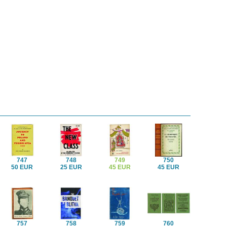
747
748
749
750
50 EUR
25 EUR
45 EUR
45 EUR
757
758
759
760