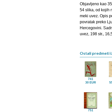
Objavljeno kao 35. 
54 slika, od kojih 
meki uvez. Opis p
povratak preko Ljub
Hercegovini. Sadrž
uvez, 198 str., 16
Ostali predmeti i
741
30 EUR
5
751