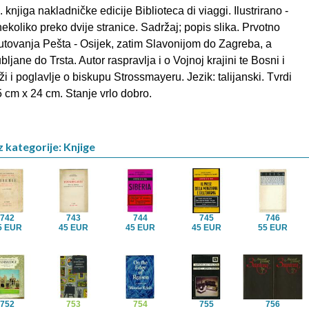
knjiga nakladničke edicije Biblioteca di viaggi. Ilustrirano -
nekoliko preko dvije stranice. Sadržaj; popis slika. Prvotno
utovanja Pešta - Osijek, zatim Slavonijom do Zagreba, a
ljane do Trsta. Autor raspravlja i o Vojnoj krajini te Bosni i
i i poglavlje o biskupu Strossmayeru. Jezik: talijanski. Tvrdi
,5 cm x 24 cm. Stanje vrlo dobro.
z kategorije: Knjige
742
743
744
745
746
5 EUR
45 EUR
45 EUR
45 EUR
55 EUR
752
753
754
755
756