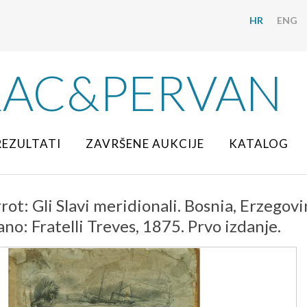
HR
ENG
RAC&PERVAN
REZULTATI
ZAVRŠENE AUKCIJE
KATALOG
ot: Gli Slavi meridionali. Bosnia, Erzegovin
lano: Fratelli Treves, 1875. Prvo izdanje.