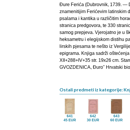
Đure Ferića (Dubrovnik, 1739. — 
znamenitijim Ferićevim latinskim 
psalama i kantika u različitim hor
stranica predgovora, te 330 stranic
samog prepjeva. Vjerojatno je u š
heksametru i elegijskom distihu par
lirskih pjesama te nešto iz Vergili
epigrama. Knjiga sadrži oštećenja
XII+288+IV+35 str. 19x26 cm. Stan
GVOZDENICA, Đuro" Hrvatski biog
Ostali predmeti iz kategorije: Kn
641
642
643
45 EUR
30 EUR
60 EUR