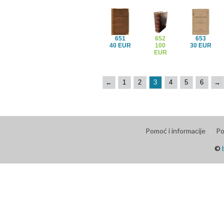
651
652
653
40 EUR
100
30 EUR
EUR
←
1
2
3
4
5
6
→
Pomoć i informacije
Po
©