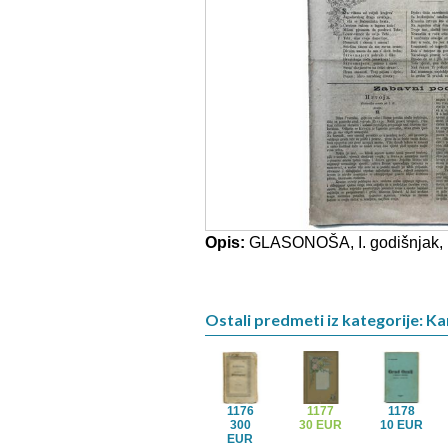
Opis:
GLASONOŠA, I. godišnjak, b
Ostali predmeti iz kategorije: K
1176
1177
1178
300
30 EUR
10 EUR
EUR