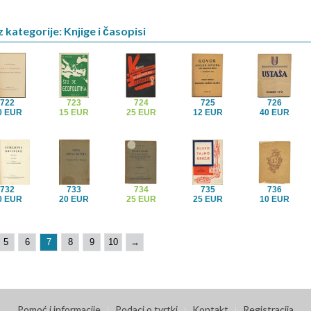
 kategorije: Knjige i časopisi
722
723
724
725
726
0 EUR
15 EUR
25 EUR
12 EUR
40 EUR
732
733
734
735
736
0 EUR
20 EUR
25 EUR
25 EUR
10 EUR
5
6
7
8
9
10
→
Pomoć i informacije
Podaci o tvrtki
Kontakt
Registracija