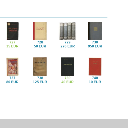
727
728
729
730
35 EUR
50 EUR
270 EUR
950 EUR
737
738
739
740
80 EUR
125 EUR
40 EUR
10 EUR