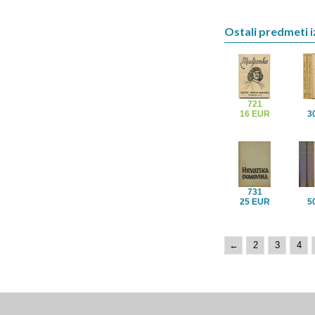
Ostali predmeti iz
721
16 EUR
3
731
25 EUR
5
←
2
3
4