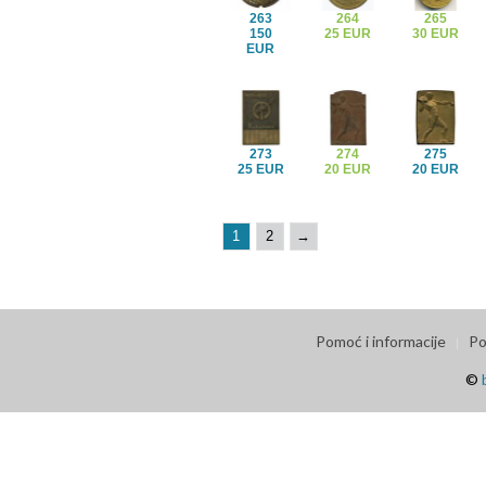
263
264
265
150
25 EUR
30 EUR
EUR
273
274
275
25 EUR
20 EUR
20 EUR
1
2
→
Pomoć i informacije
Po
©