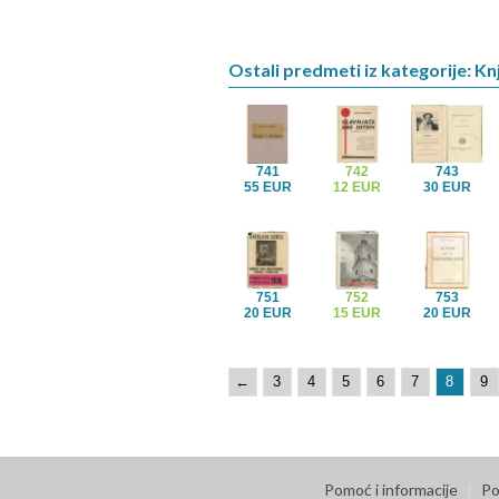
Ostali predmeti iz kategorije: Knj
741
742
743
55 EUR
12 EUR
30 EUR
751
752
753
20 EUR
15 EUR
20 EUR
←
3
4
5
6
7
8
9
Pomoć i informacije
Po