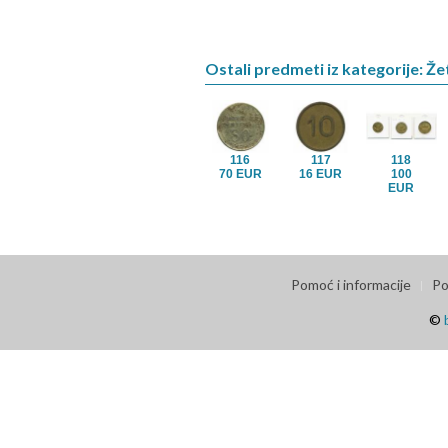
Ostali predmeti iz kategorije: Že
116
117
118
70 EUR
16 EUR
100
EUR
Pomoć i informacije
Po
©