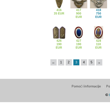
416
417
418
35 EUR
900
750
EUR
EUR
426
427
428
190
190
110
EUR
EUR
EUR
←
1
2
3
4
5
→
Pomoć i informacije
Po
©