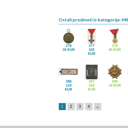
Ostali predmeti iz kategorije: Mil
376
377
378
30 EUR
100
40 EUR
EUR
386
387
388
120
150
16 EUR
EUR
EUR
1
2
3
4
→