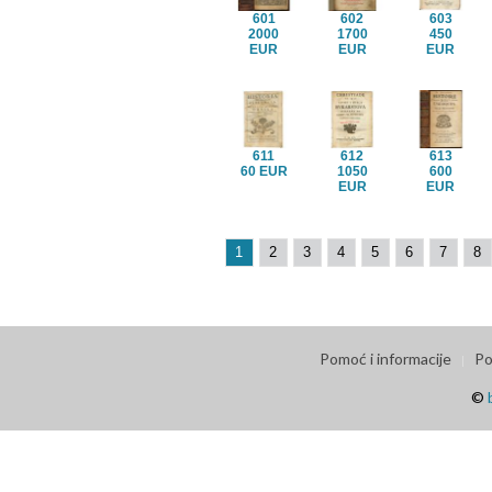
601
602
603
2000
1700
450
EUR
EUR
EUR
611
612
613
60 EUR
1050
600
EUR
EUR
1
2
3
4
5
6
7
8
Pomoć i informacije
Po
©