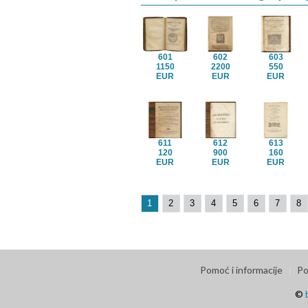
601
602
603
1150
2200
550
EUR
EUR
EUR
611
612
613
120
900
160
EUR
EUR
EUR
1
2
3
4
5
6
7
8
Pomoć i informacije
Po
©