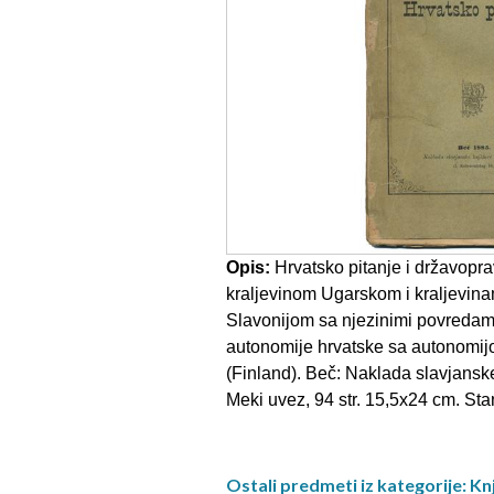
Opis:
Hrvatsko pitanje i državopr
kraljevinom Ugarskom i kraljevin
Slavonijom sa njezinimi povredami
autonomije hrvatske sa autonomij
(Finland). Beč: Naklada slavjanske
Meki uvez, 94 str. 15,5x24 cm. Sta
Ostali predmeti iz kategorije: Knj