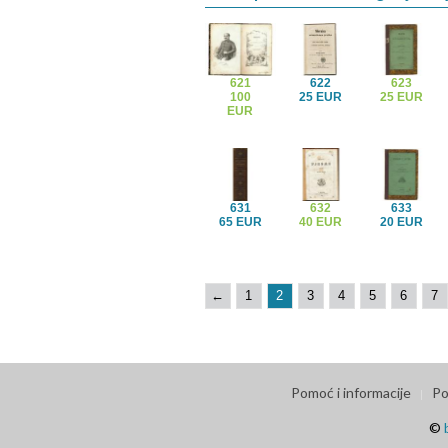
621
622
623
100
25 EUR
25 EUR
EUR
631
632
633
65 EUR
40 EUR
20 EUR
←
1
2
3
4
5
6
7
Pomoć i informacije
Po
©