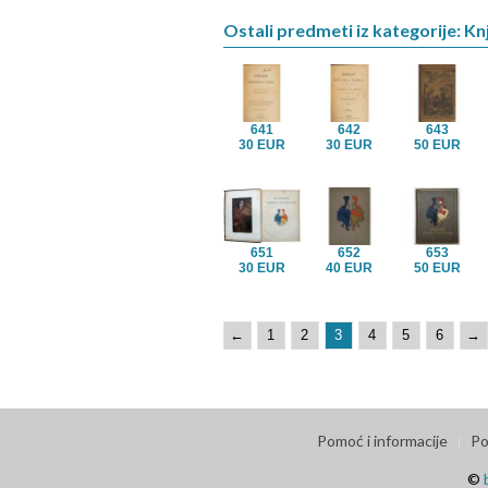
Ostali predmeti iz kategorije: Kn
641
642
643
30 EUR
30 EUR
50 EUR
651
652
653
30 EUR
40 EUR
50 EUR
←
1
2
3
4
5
6
→
Pomoć i informacije
Po
©