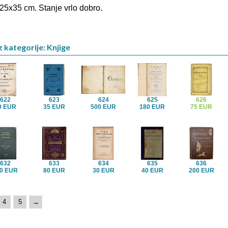
 25x35 cm. Stanje vrlo dobro.
z kategorije: Knjige
622
623
624
625
626
0 EUR
35 EUR
500 EUR
180 EUR
75 EUR
632
633
634
635
636
0 EUR
80 EUR
30 EUR
40 EUR
200 EUR
4
5
→