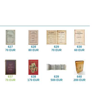
627
628
629
630
70 EUR
80 EUR
70 EUR
60 EUR
637
638
639
640
70 EUR
170 EUR
500 EUR
200 EUR