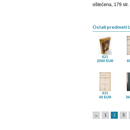
oštećena, 179 str.
Ostali predmeti i
621
2000 EUR
6
631
40 EUR
36
←
1
2
3