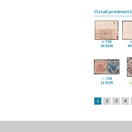
Ostali predmeti i
✉
739
30 EUR
40
☉
749
12 EUR
1
1
2
3
4