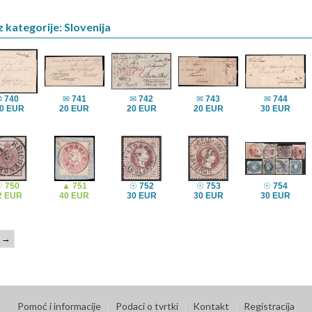
z kategorije: Slovenija
✉
740
✉
741
✉
742
✉
743
✉
744
0 EUR
20 EUR
20 EUR
20 EUR
30 EUR
☉
750
▲
751
☉
752
☉
753
☉
754
2 EUR
40 EUR
30 EUR
30 EUR
30 EUR
→
Pomoć i informacije
Podaci o tvrtki
Kontakt
Registracija