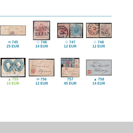
✉
745
☉
746
☉
747
☉
748
25 EUR
14 EUR
12 EUR
12 EUR
▲
755
✉
756
757
▲
758
14 EUR
12 EUR
45 EUR
14 EUR