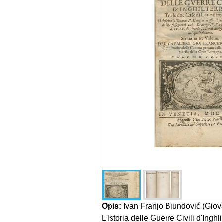
Opis:
Ivan Franjo Biundović (Giov
L'Istoria delle Guerre Civili d'Inghliter