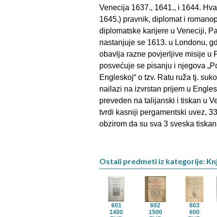
Venecija 1637., 1641., i 1644. Hvar
1645.) pravnik, diplomat i romano
diplomatske karijere u Veneciji, P
nastanjuje se 1613. u Londonu, gdj
obavlja razne povjerljive misije u 
posvećuje se pisanju i njegova „P
Engleskoj“ o tzv. Ratu ruža tj. suko
nailazi na izvrstan prijem u Engles
preveden na talijanski i tiskan u 
tvrdi kasniji pergamentski uvez, 335
obzirom da su sva 3 sveska tiskan
Ostali predmeti iz kategorije: Kn
601
602
603
1400
1500
600