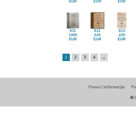
EUR
EUR
EUR
611
612
613
1400
220
220
EUR
EUR
EUR
1
2
3
4
→
Pomoć i informacije
Po
©