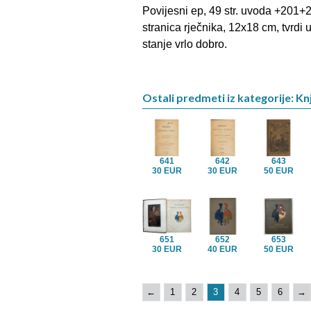
Povijesni ep, 49 str. uvoda +201+
stranica rječnika, 12x18 cm, tvrdi
stanje vrlo dobro.
Ostali predmeti iz kategorije: Kn
641
642
643
30 EUR
30 EUR
50 EUR
651
652
653
30 EUR
40 EUR
50 EUR
←
1
2
3
4
5
6
→