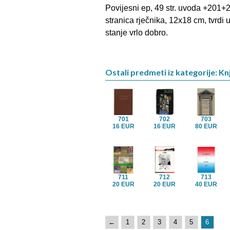
Povijesni ep, 49 str. uvoda +201+
stranica rječnika, 12x18 cm, tvrdi
stanje vrlo dobro.
Ostali predmeti iz kategorije: Kn
701
702
703
16 EUR
16 EUR
80 EUR
711
712
713
20 EUR
20 EUR
40 EUR
←
1
2
3
4
5
6