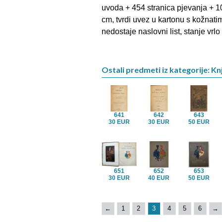
uvoda + 454 stranica pjevanja + 10
cm, tvrdi uvez u kartonu s kožnati
nedostaje naslovni list, stanje vrlo
Ostali predmeti iz kategorije: Kn
641
642
643
30 EUR
30 EUR
50 EUR
651
652
653
30 EUR
40 EUR
50 EUR
←
1
2
3
4
5
6
→