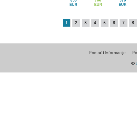
850
700
370
EUR
EUR
EUR
1
2
3
4
5
6
7
8
Pomoć i informacije
Po
©