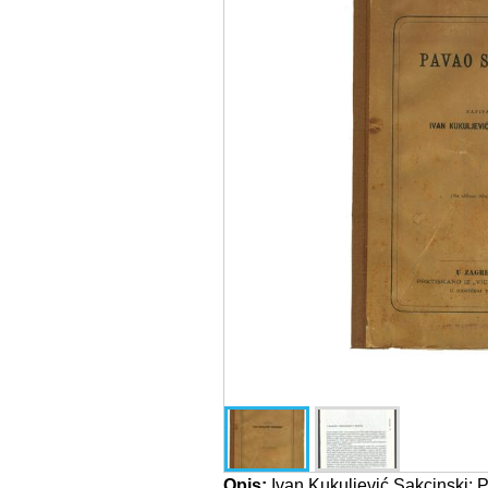
Opis:
Ivan Kukuljević Sakcinski: P