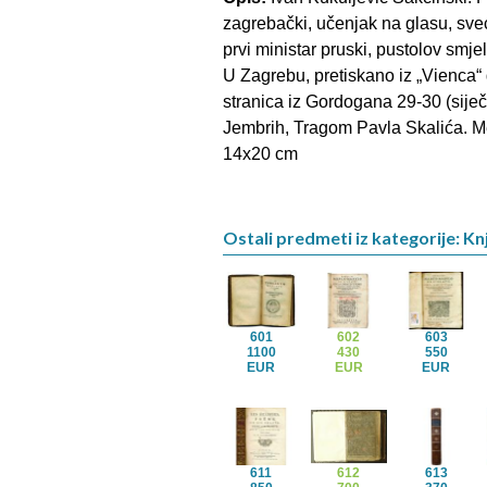
zagrebački, učenjak na glasu, sveće
prvi ministar pruski, pustolov smje
U Zagrebu, pretiskano iz „Vienca“ 
stranica iz Gordogana 29-30 (siječ
Jembrih, Tragom Pavla Skalića. Mek
14x20 cm
Ostali predmeti iz kategorije: Kn
601
602
603
1100
430
550
EUR
EUR
EUR
611
612
613