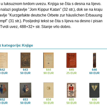
u luksuznom tvrdom uvezu. Knjiga se čita s desna na lijevo.
e nalazi poglavlje "Jom Kippur Katan" (32 str.), dok se na kraju
lavlje "Kurzgefakte deutsche Orbete zur häuslichen Erbauung
f" (31 str.). Posljednji tekst se čita s lijeva na desno i pisan
vrdi uvez, 488+32+ str. Stanje vrlo dobro.
z kategorije: Knjige
642
643
644
645
646
0 EUR
50 EUR
90 EUR
25 EUR
60 EUR
652
653
654
655
656
0 EUR
50 EUR
50 EUR
50 EUR
50 EUR