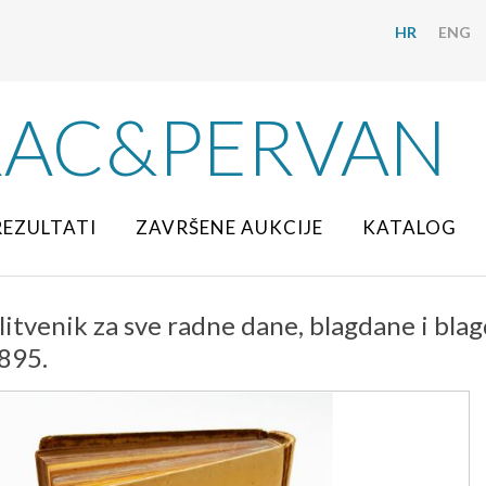
HR
ENG
RAC&PERVAN
REZULTATI
ZAVRŠENE AUKCIJE
KATALOG
litvenik za sve radne dane, blagdane i bla
1895.