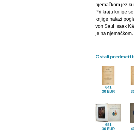
njemačkom jeziku 
Pri kraju knjige s
knjige nalazi pog
von Saul Isaak Kämp
je na njemačkom. T
Ostali predmeti i
641
30 EUR
3
651
30 EUR
4