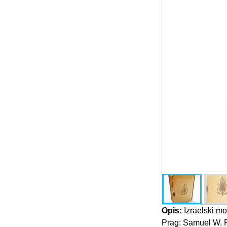
Opis:
Izraelski mo
Prag: Samuel W. P