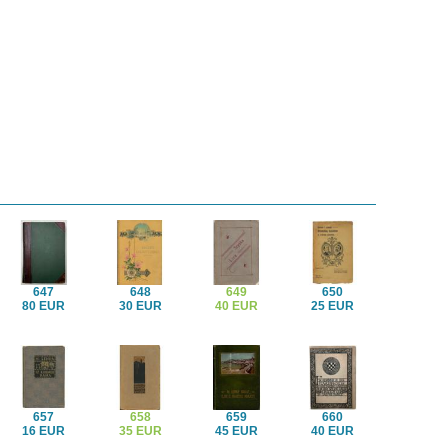
647
648
649
650
80 EUR
30 EUR
40 EUR
25 EUR
657
658
659
660
16 EUR
35 EUR
45 EUR
40 EUR