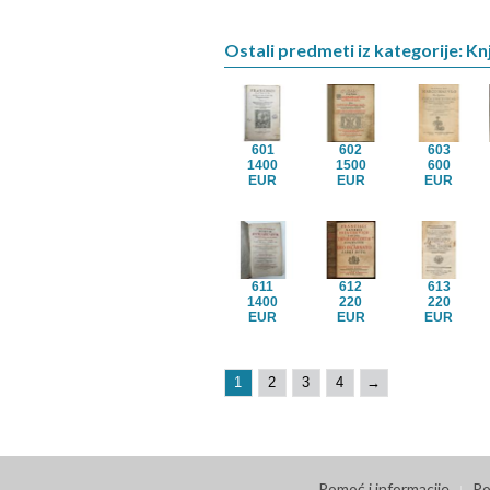
Ostali predmeti iz kategorije: Kn
601
602
603
1400
1500
600
EUR
EUR
EUR
611
612
613
1400
220
220
EUR
EUR
EUR
1
2
3
4
→
Pomoć i informacije
Po