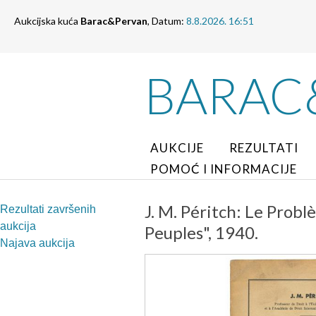
Aukcijska kuća
Barac&Pervan
, Datum:
8.8.2026. 16:51
BARAC
AUKCIJE
REZULTATI
POMOĆ I INFORMACIJE
J. M. Péritch: Le Prob
Rezultati završenih
aukcija
Peuples", 1940.
Najava aukcija