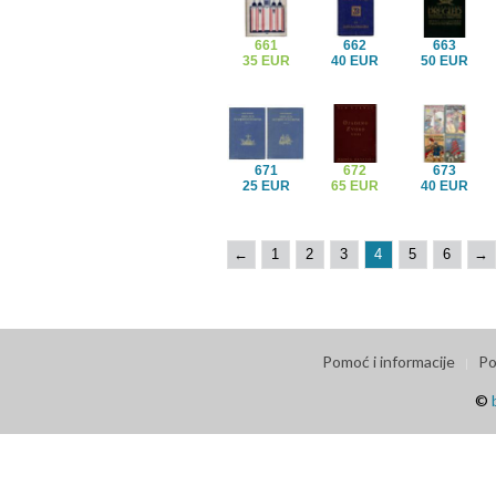
661
662
663
35 EUR
40 EUR
50 EUR
671
672
673
25 EUR
65 EUR
40 EUR
←
1
2
3
4
5
6
→
Pomoć i informacije
Po
©