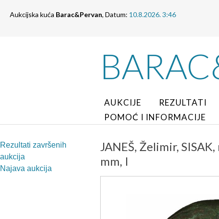
Aukcijska kuća
Barac&Pervan
, Datum:
10.8.2026. 3:46
BARAC
AUKCIJE
REZULTATI
POMOĆ I INFORMACIJE
JANEŠ, Želimir, SISAK, 
Rezultati završenih
aukcija
mm, I
Najava aukcija