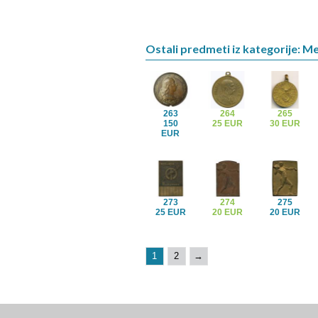
Ostali predmeti iz kategorije: M
263
264
265
150
25 EUR
30 EUR
EUR
273
274
275
25 EUR
20 EUR
20 EUR
1
2
→