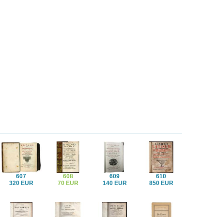
607
608
609
610
320 EUR
70 EUR
140 EUR
850 EUR