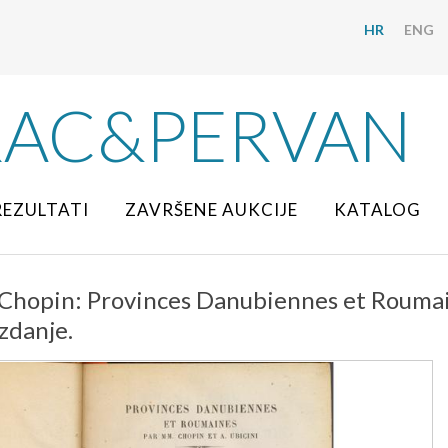
HR
ENG
RAC&PERVAN
REZULTATI
ZAVRŠENE AUKCIJE
KATALOG
Chopin: Provinces Danubiennes et Roumaine
zdanje.