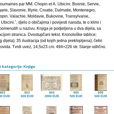
umaines par MM. Chopin et A. Ubicini. Bosnie, Servie,
rie, Slavonie, Illyrie, Croatie, Dalmatie, Montenegro,
opin. Valachie, Moldavie, Bukovine, Transylvanie,
bicini.", djelo o običajima i povijesti naroda, te o klimi i
 spomenutih u nazivu. Knjiga je podjeljena u dva dijela, sa
jom stranica. Dvostupčani tekst. Kronološke tablice;
 dijela); 35 ilustracija (od kojih jedna preklopljena); četiri
ovida. Tvrdi uvez, 14,5x23 cm. 494+226 str. Stanje odlično.
z kategorije: Knjige
602
603
604
605
606
00 EUR
600 EUR
2000 EUR
500 EUR
500 EUR