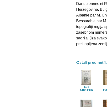
Danubiennes et Ro
Herzegovine, Bulga
Albanie par M. Ch
Bessarabie par M. U
topografiji regija
zasebnom numeraci
sadržaj (iza svakog
preklopljena zemlj
Ostali predmeti i
601
1400 EUR
15