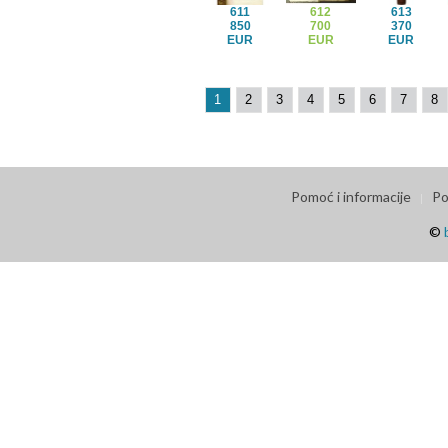
611
612
613
850
700
370
EUR
EUR
EUR
1
2
3
4
5
6
7
8
Pomoć i informacije
Po
©