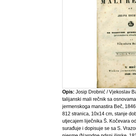
Opis:
Josip Drobnić / Vjekoslav Ba
talijanski mali rečnik sa osnovama
jermenskoga manastira Beč, 1846. 
812 stranica, 10x14 cm, stanje do
utjecajem liječnika Š. Kočevara od
surađuje i dopisuje se sa S. Vraz
pjesme (Narodne pdsni ilirske, 18