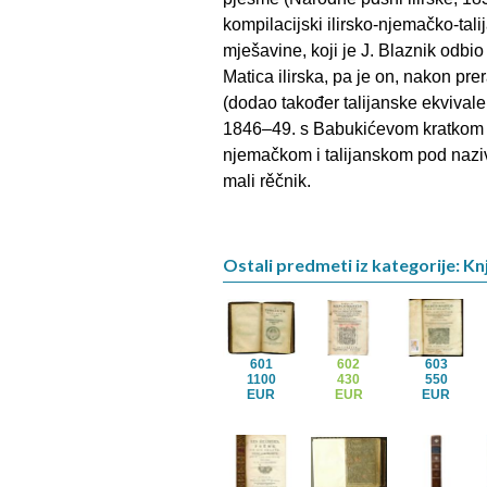
kompilacijski ilirsko-njemačko-tali
mješavine, koji je J. Blaznik odbio 
Matica ilirska, pa je on, nakon p
(dodao također talijanske ekvivale
1846–49. s Babukićevom kratkom 
njemačkom i talijanskom pod naziv
mali rěčnik.
Ostali predmeti iz kategorije: Kn
601
602
603
1100
430
550
EUR
EUR
EUR