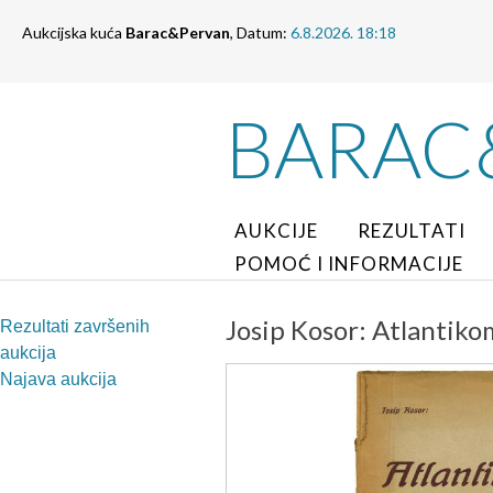
Aukcijska kuća
Barac&Pervan
, Datum:
6.8.2026. 18:18
BARAC
AUKCIJE
REZULTATI
POMOĆ I INFORMACIJE
Josip Kosor: Atlantiko
Rezultati završenih
aukcija
Najava aukcija