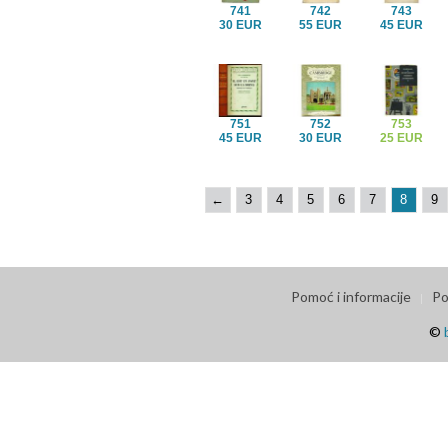
741
742
743
30 EUR
55 EUR
45 EUR
751
752
753
45 EUR
30 EUR
25 EUR
←
3
4
5
6
7
8
9
Pomoć i informacije
Po
©