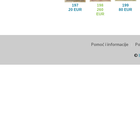
197
198
199
20 EUR
260
80 EUR
EUR
Pomoć i informacije
Po
©