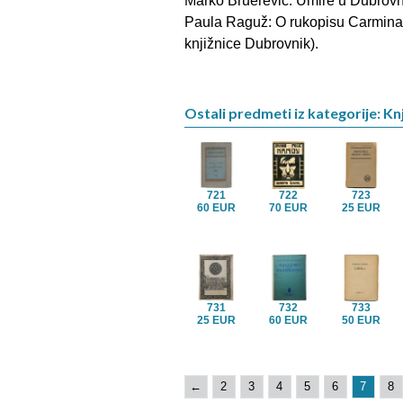
Marko Bruerević. Umire u Dubrovn
Paula Raguž: O rukopisu Carmina 
knjižnice Dubrovnik).
Ostali predmeti iz kategorije: Knj
721
722
723
60 EUR
70 EUR
25 EUR
731
732
733
25 EUR
60 EUR
50 EUR
←
2
3
4
5
6
7
8