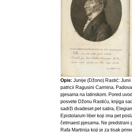
Opis:
Junije (Džono) Rastić: Junii 
patricii Ragusini Carmina. Padova
pjesama na latinskom. Pored uvod
posvete Džonu Rastiću, knjiga sad
sadrži dvadeset pet satira, Elegia
Epistolarum liber koji ima pet posl
četrnaest pjesama. Ne predstrani p
Rafa Martinija koji je za tisak prire