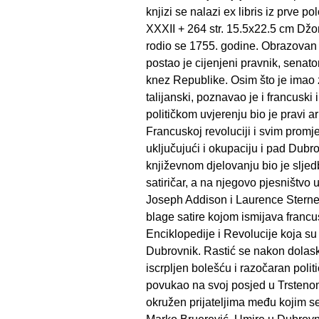
knjizi se nalazi ex libris iz prve po
XXXII + 264 str. 15.5x22.5 cm Džon
rodio se 1755. godine. Obrazovan 
postao je cijenjeni pravnik, senator
knez Republike. Osim što je imao z
talijanski, poznavao je i francuski 
političkom uvjerenju bio je pravi ar
Francuskoj revoluciji i svim promj
uključujući i okupaciju i pad Dub
književnom djelovanju bio je sljed
satiričar, a na njegovo pjesništvo 
Joseph Addison i Laurence Sterne. 
blage satire kojom ismijava francus
Enciklopedije i Revolucije koja su 
Dubrovnik. Rastić se nakon dolas
iscrpljen bolešću i razočaran pol
povukao na svoj posjed u Trsteno
okružen prijateljima među kojim se 