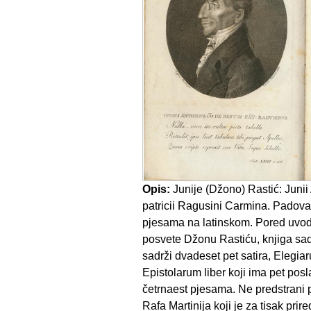
Opis:
Junije (Džono) Rastić: Junii 
patricii Ragusini Carmina. Padova
pjesama na latinskom. Pored uvod
posvete Džonu Rastiću, knjiga sad
sadrži dvadeset pet satira, Elegia
Epistolarum liber koji ima pet posl
četrnaest pjesama. Ne predstrani p
Rafa Martinija koji je za tisak prire