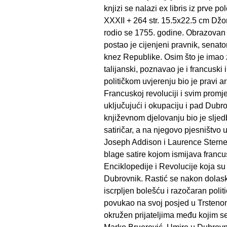
knjizi se nalazi ex libris iz prve po
XXXII + 264 str. 15.5x22.5 cm Džon
rodio se 1755. godine. Obrazovan 
postao je cijenjeni pravnik, senator
knez Republike. Osim što je imao z
talijanski, poznavao je i francuski 
političkom uvjerenju bio je pravi ar
Francuskoj revoluciji i svim promj
uključujući i okupaciju i pad Dub
književnom djelovanju bio je sljed
satiričar, a na njegovo pjesništvo 
Joseph Addison i Laurence Sterne. 
blage satire kojom ismijava francus
Enciklopedije i Revolucije koja su 
Dubrovnik. Rastić se nakon dolas
iscrpljen bolešću i razočaran pol
povukao na svoj posjed u Trsteno
okružen prijateljima među kojim se 