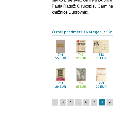
Marko Bruerević. Umire u Dubrovn
Paula Raguž: O rukopisu Carmina 
knjižnice Dubrovnik).
Ostali predmeti iz kategorije: Knj
741
742
743
55 EUR
12 EUR
30 EUR
751
752
753
20 EUR
15 EUR
20 EUR
←
3
4
5
6
7
8
9