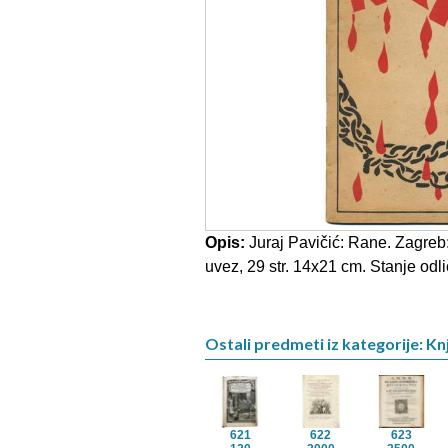
Opis:
Juraj Pavičić: Rane. Zagreb:
uvez, 29 str. 14x21 cm. Stanje odl
Ostali predmeti iz kategorije: Knj
621
622
623