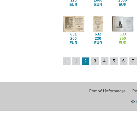
120
2000
2500
EUR
EUR
EUR
631
632
633
200
230
750
EUR
EUR
EUR
←
1
2
3
4
5
6
7
Pomoć i informacije
Po
©