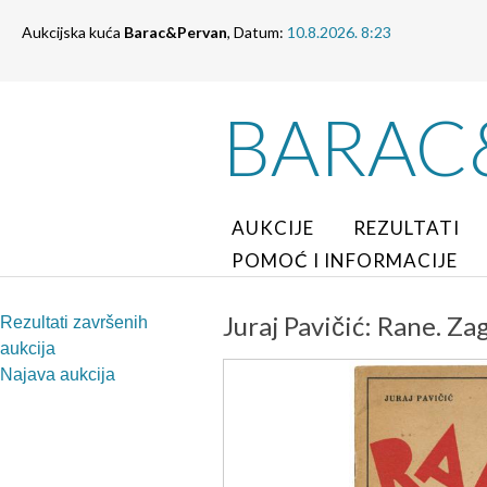
Aukcijska kuća
Barac&Pervan
, Datum:
10.8.2026. 8:23
BARAC
AUKCIJE
REZULTATI
POMOĆ I INFORMACIJE
Juraj Pavičić: Rane. Za
Rezultati završenih
aukcija
Najava aukcija