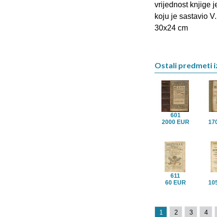
vrijednost knjige j
koju je sastavio V
30x24 cm
Ostali predmeti iz
601
2000 EUR
17
611
60 EUR
10
1
2
3
4