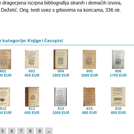
e dragocjena iscrpna bibliografija stranih i domaćih izvora,
. Deželić. Orig. tvrdi uvez s grbovima na koricama, 336 str.
 kategorije: Knjige i časopisi
602
603
604
605
606
00 EUR
450 EUR
1800 EUR
1800 EUR
1700 EUR
612
613
614
615
616
50 EUR
600 EUR
1000 EUR
480 EUR
800 EUR
5
6
7
8
9
→