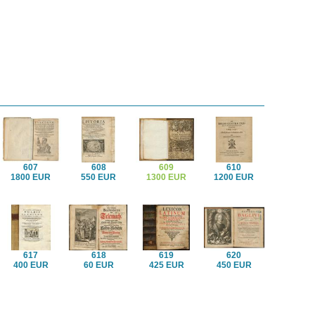
607
608
609
610
1800 EUR
550 EUR
1300 EUR
1200 EUR
617
618
619
620
400 EUR
60 EUR
425 EUR
450 EUR