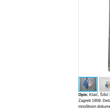
Opis:
Klaić, Šišić 
Zagreb 1908. Detal
mnoštvom dokumenat