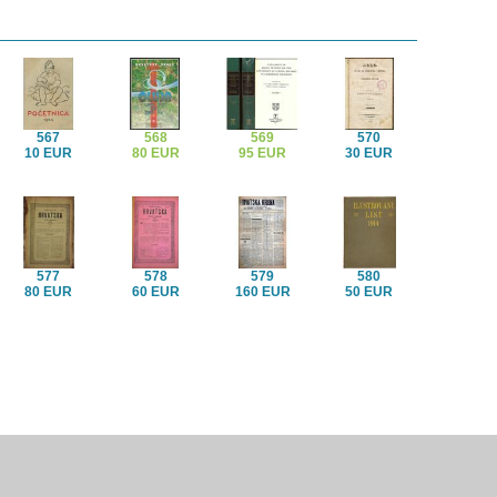
567
568
569
570
10 EUR
80 EUR
95 EUR
30 EUR
577
578
579
580
80 EUR
60 EUR
160 EUR
50 EUR