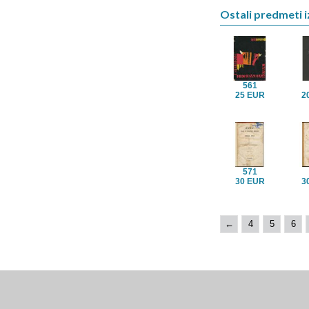
Ostali predmeti iz
561
25 EUR
2
571
30 EUR
3
←
4
5
6