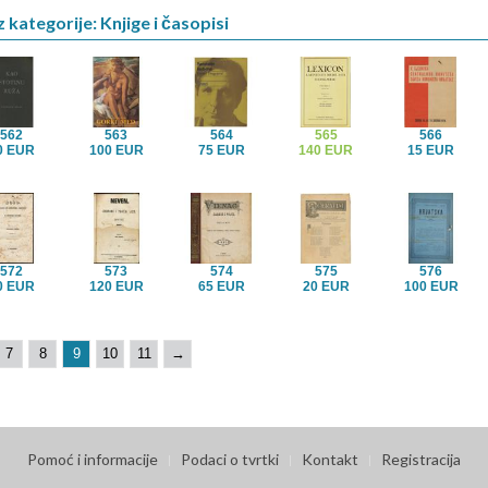
 kategorije: Knjige i časopisi
562
563
564
565
566
0 EUR
100 EUR
75 EUR
140 EUR
15 EUR
572
573
574
575
576
0 EUR
120 EUR
65 EUR
20 EUR
100 EUR
7
8
9
10
11
→
Pomoć i informacije
Podaci o tvrtki
Kontakt
Registracija