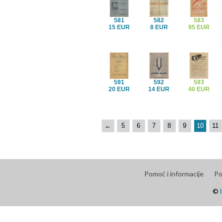
581
582
583
15 EUR
8 EUR
95 EUR
591
592
593
20 EUR
14 EUR
40 EUR
←
5
6
7
8
9
10
11
Pomoć i informacije
Po
©