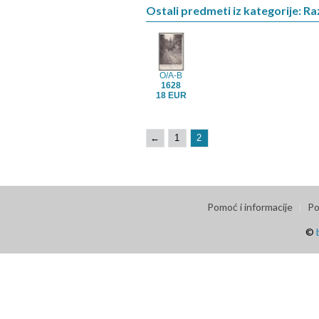
Ostali predmeti iz kategorije: R
O/A-B
1628
18 EUR
←
1
2
Pomoć i informacije
Po
©