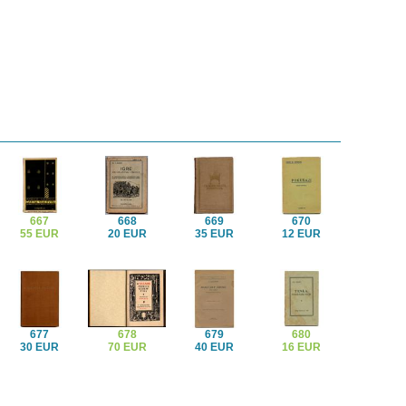
667
668
669
670
55 EUR
20 EUR
35 EUR
12 EUR
677
678
679
680
30 EUR
70 EUR
40 EUR
16 EUR