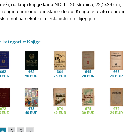
 crteži, na kraju knjige karta NDH. 126 stranica, 22,5x29 cm,
im originalnim omotom, stanje dobro. Knjiga je u vrlo dobrom
jski omot na nekoliko mjesta oštećen i lijepljen.
z kategorije: Knjige
662
663
664
665
666
0 EUR
50 EUR
25 EUR
20 EUR
20 EUR
672
673
674
675
676
5 EUR
40 EUR
40 EUR
30 EUR
20 EUR
4
5
6
→