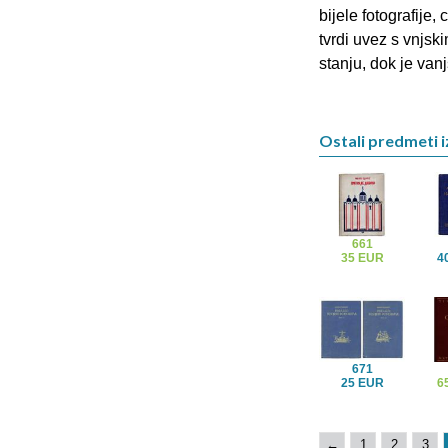
bijele fotografije,
tvrdi uvez s vnjsk
stanju, dok je van
Ostali predmeti i
661
35 EUR
4
671
25 EUR
6
←
1
2
3