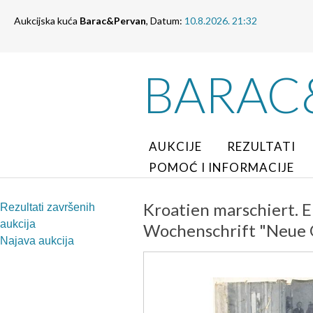
Aukcijska kuća
Barac&Pervan
, Datum:
10.8.2026. 21:32
BARAC
AUKCIJE
REZULTATI
POMOĆ I INFORMACIJE
Kroatien marschiert. E
Rezultati završenih
aukcija
Wochenschrift "Neue O
Najava aukcija