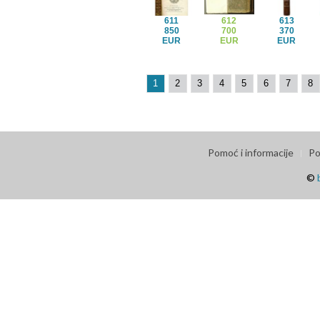
611
612
613
850
700
370
EUR
EUR
EUR
1
2
3
4
5
6
7
8
Pomoć i informacije
Po
©