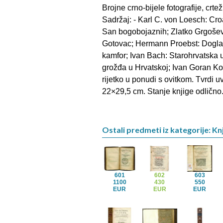
Brojne crno-bijele fotografije, crte
Sadržaj: - Karl C. von Loesch: Cro
San bogobojaznih; Zlatko Grgoševi
Gotovac; Hermann Proebst: Doglavn
kamfor; Ivan Bach: Starohrvatska u
grožđa u Hrvatskoj; Ivan Goran Kov
rijetko u ponudi s ovitkom. Tvrdi uv
22×29,5 cm. Stanje knjige odlično
Ostali predmeti iz kategorije: Kn
601
602
603
1100
430
550
EUR
EUR
EUR